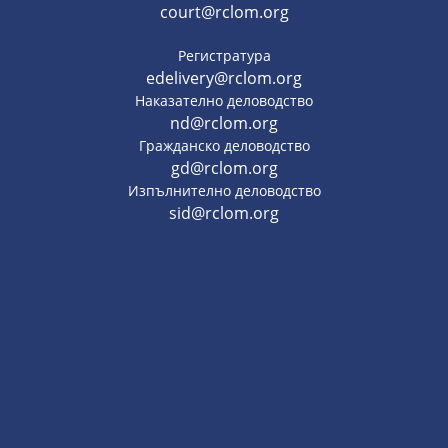
court@rclom.org
Регистратура
edelivery@rclom.org
Наказателно деловодство
nd@rclom.org
Гражданско деловодство
gd@rclom.org
Изпълнително деловодство
sid@rclom.org