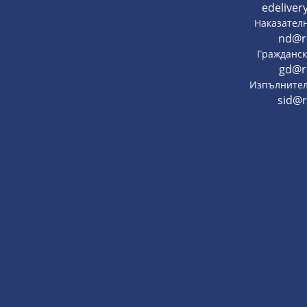
edeliver
Наказател
nd@r
Гражданск
gd@r
Изпълнител
sid@r