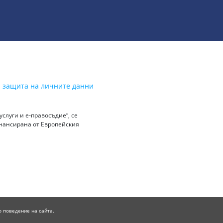
а защита на личните данни
слуги и е-правосъдие“, се
инансирана от Европейския
о поведение на сайта.