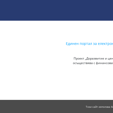
Единен портал за електро
Проект „Доразвитие и цен
осъществява с финансоват
Този сайт използва б