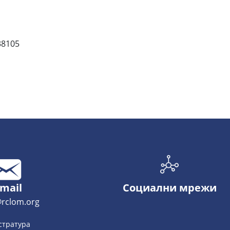
8105
-mail
Социални мрежи
rclom.org
стратура