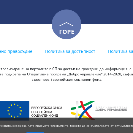
ГОРЕ
нно правосъдие
Политика за достъпност
Политика з
трализиране на порталите в СП за достъп на граждани до информация, е-у
а подкрепа на Оперативна програма „Добро управление“ 2014-2020, съф
съюз чрез Европейския социален фонд
исквитки (cookies). Като приемете бисквитките, можете да се възползвате от оптималнот