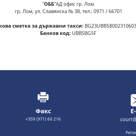
"
ОББ
"АД офис гр. Лом
гр. Лом, ул. Славянска № 38, тел.: 0971 / 66701
кова сметка за държавни такси:
BG23UBBS8002310603
Банков код:
UBBSBGSF
Факс
E
+359 (971) 60 216
court@
Реги