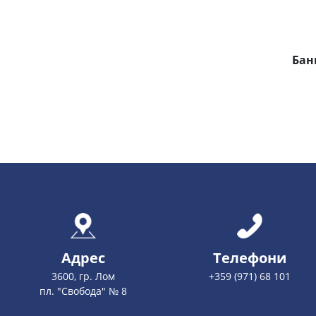
Бан
Адрес
Телефони
3600, гр. Лом
+359 (971) 68 101
пл. "Свобода" № 8