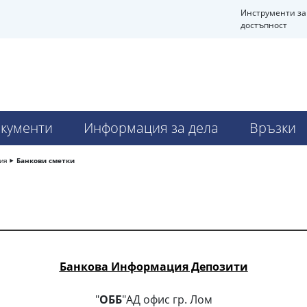
Инструменти за
достъпност
кументи
Информация за дела
Връзки
ия
Банкови сметки
Банкова Информация Депозити
"
ОББ
"АД офис гр. Лом