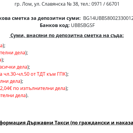
гр. Лом, ул. Славянска № 38, тел.: 0971 / 66701
кова сметка за депозитни суми:
BG14UBBS8002330012
Банков код:
UBBSBGSF
Суми, внасяни по депозитна сметка на съда:
ла
);
телни дела
);
а
);
всички дела
);
а чл.30-чл.50 от ТДТ към ГПК
);
лни дела
);
2,04€ по изпълнителни дела
);
телни дела
).
формация Държавни Такси (по граждански и наказа