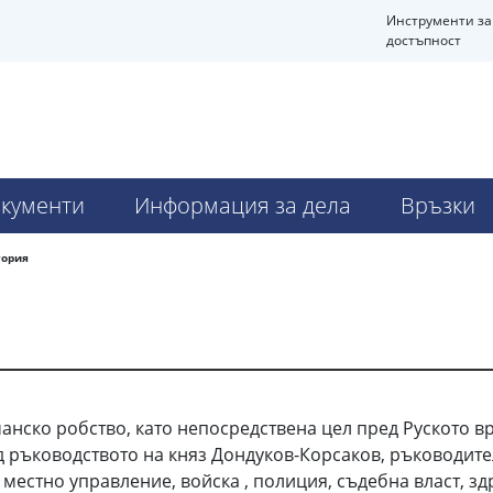
Инструменти за
достъпност
кументи
Информация за дела
Връзки
тория
анско робство, като непосредствена цел пред Руското в
д ръководството на княз Дондуков-Корсаков, ръководите
местно управление, войска , полиция, съдебна власт, з