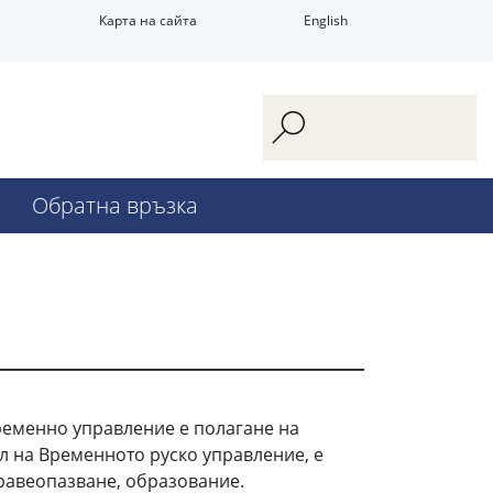
Карта на сайта
English
Обратна връзка
ременно управление е полагане на
л на Временното руско управление, е
дравеопазване, образование.