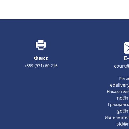
Факс
E
+359 (971) 60 216
court@
Реги
edeliver
Наказател
nd@r
Гражданск
gd@r
Изпълнител
sid@r