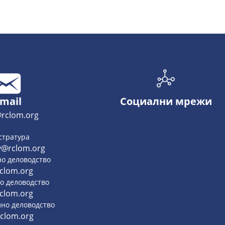
-mail
Социални мрежи
rclom.org
стратура
y@rclom.org
но деловодство
clom.org
о деловодство
clom.org
но деловодство
clom.org