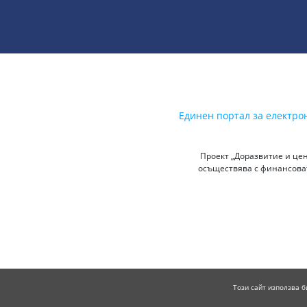
Единен портал за електро
Проект „Доразвитие и цен
осъществява с финансоват
Този сайт използва б