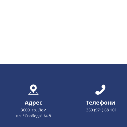
Адрес
Телефони
3600, гр. Лом
+359 (971) 68 101
пл. "Свобода" № 8