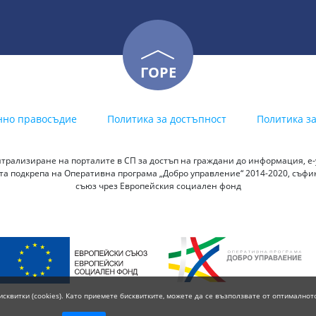
ГОРЕ
нно правосъдие
Политика за достъпност
Политика з
трализиране на порталите в СП за достъп на граждани до информация, е-у
а подкрепа на Оперативна програма „Добро управление“ 2014-2020, съф
съюз чрез Европейския социален фонд
исквитки (cookies). Като приемете бисквитките, можете да се възползвате от оптималнот