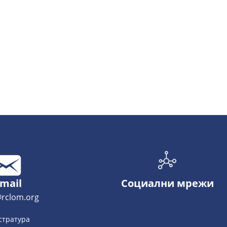
-mail
Социални мрежи
rclom.org
стратура