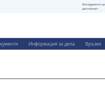
Инструменти за
достъпност
кументи
Информация за дела
Връзки