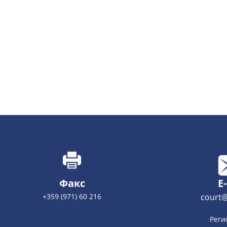
Факс
E
+359 (971) 60 216
court@
Реги