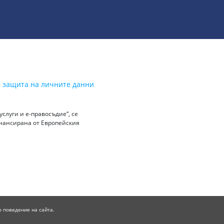
а защита на личните данни
слуги и е-правосъдие“, се
инансирана от Европейския
о поведение на сайта.