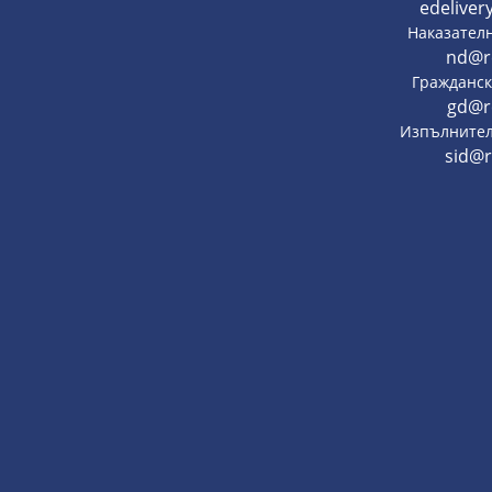
edeliver
Наказател
nd@r
Гражданск
gd@r
Изпълнител
sid@r