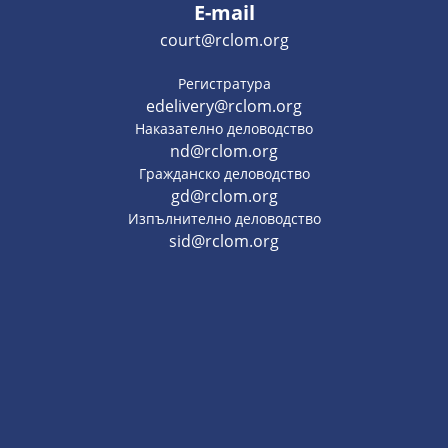
E-mail
court@rclom.org
Регистратура
edelivery@rclom.org
Наказателно деловодство
nd@rclom.org
Гражданско деловодство
gd@rclom.org
Изпълнително деловодство
sid@rclom.org