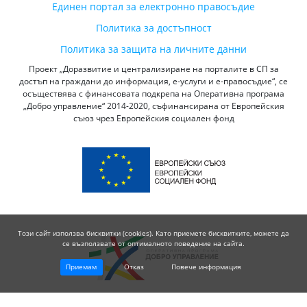
Единен портал за електронно правосъдие
Политика за достъпност
Политика за защита на личните данни
Проект „Доразвитие и централизиране на порталите в СП за
достъп на граждани до информация, е-услуги и е-правосъдие“, се
осъществява с финансовата подкрепа на Оперативна програма
„Добро управление“ 2014-2020, съфинансирана от Европейския
съюз чрез Европейския социален фонд
Този сайт използва бисквитки (cookies). Като приемете бисквитките, можете да
се възползвате от оптималното поведение на сайта.
Приемам
Отказ
Повече информация