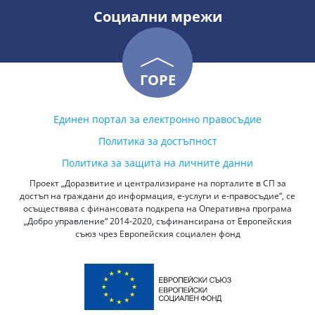
Социални мрежи
ГОРЕ
Единен портал за електронно правосъдие
Политика за достъпност
Политика за защита на личните данни
Проект „Доразвитие и централизиране на порталите в СП за
достъп на граждани до информация, е-услуги и е-правосъдие“, се
осъществява с финансовата подкрепа на Оперативна програма
„Добро управление“ 2014-2020, съфинансирана от Европейския
съюз чрез Европейския социален фонд