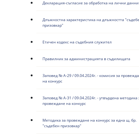
Декларация-съгласие за обработка на лични данни
Длъжностна характеристика на длъжността "съдеб
призовкар"
Етичен кодекс на съдебния служител
Правилник за администрацията в съдилищата
Заповед № А-29 / 09.04.2024г. - комисия за провежд
на конкурс
Заповед № А-31 / 09.04.2024г. - утвърдена методика 
провеждане на конкурс
Методика за провеждане на конкурс за една щ. бр.
"съдебен призовкар"