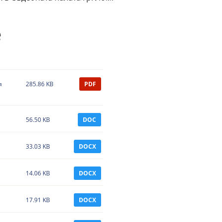
е
я
285.86 KB
PDF
56.50 KB
DOC
33.03 KB
DOCX
14.06 KB
DOCX
17.91 KB
DOCX