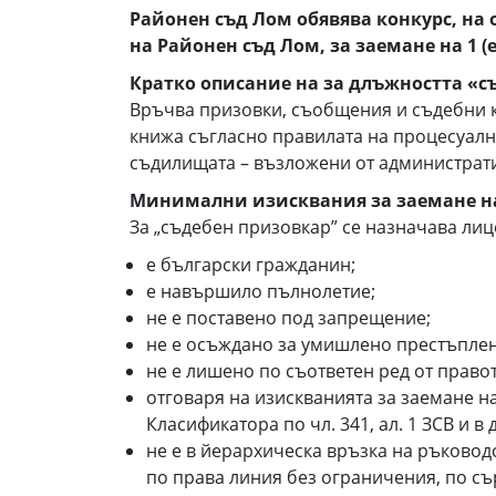
Районен съд Лом обявява конкурс, на
на Районен съд Лом, за заемане на 1 
Кратко описание на за длъжността «с
Връчва призовки, съобщения и съдебни 
книжа съгласно правилата на процесуалн
съдилищата – възложени от администрати
Минимални изисквания за заемане н
За „съдебен призовкар” се назначава лице
е български гражданин;
е навършило пълнолетие;
не е поставено под запрещение;
не е осъждано за умишлено престъплен
не е лишено по съответен ред от право
отговаря на изискванията за заемане н
Класификатора по чл. 341, ал. 1 ЗСВ и 
не е в йерархическа връзка на ръководс
по права линия без ограничения, по съ