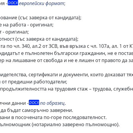
ия -
европейски формат
;
вание (със заверка от кандидата);
 на работа - оригинал;
 - оригинал;
ност (със заверка от кандидата);
по чл. 340, ал.2 от ЗСВ, във връзка с чл. 107а, ал. 1 от К
кандидатът е пълнолетен български гражданин, не е пост
р на лишаване от свобода и не е лишен от правото да з
видетелства, сертификати и документи, които доказват т
и от предишни работодатели;
продължителността на трудовия стаж – трудова, служебн
ични данни -
по образец
.
 да бъдат саморъчно заверени.
вани в посочената по-горе последователност.
 пълномощник (нотариално заверено пълномощно).