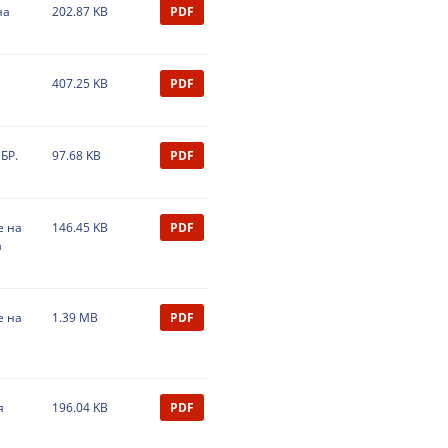
на
202.87 KB
PDF
407.25 KB
PDF
БР.
97.68 KB
PDF
е на
146.45 KB
PDF
а
е на
1.39 MB
PDF
я
196.04 KB
PDF