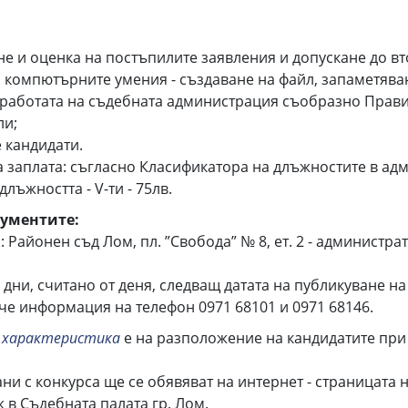
не и оценка на постъпилите заявления и допускане до вт
 компютърните умения - създаване на файл, запаметяван
 работата на съдебната администрация съобразно Прав
ли;
 кандидати.
заплата: съгласно Класификатора на длъжностите в адм
лъжността - V-ти - 75лв.
кументите:
 Районен съд Лом, пл. ”Свобода” № 8, ет. 2 - администрат
дни, считано от деня, следващ датата на публикуване на
че информация на телефон 0971 68101 и 0971 68146.
 характеристика
е на разположение на кандидатите при 
и с конкурса ще се обявяват на интернет - страницата
в Съдебната палата гр. Лом.