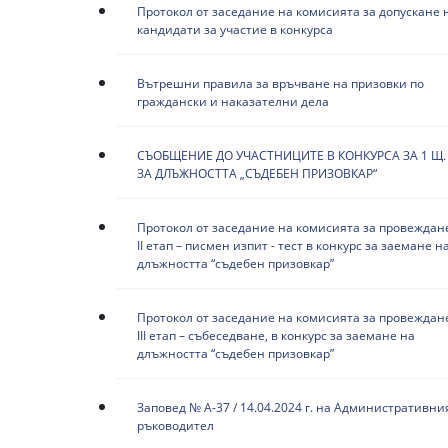
Протокол от заседание на комисията за допускане 
кандидати за участие в конкурса
Вътрешни правила за връчване на призовки по
граждански и наказателни дела
СЪОБЩЕНИЕ ДО УЧАСТНИЦИТЕ В КОНКУРСА ЗА 1 Щ. 
ЗА ДЛЪЖНОСТТА „СЪДЕБЕН ПРИЗОВКАР“
Протокол от заседание на комисията за провеждан
II етап – писмен изпит - тест в конкурс за заемане н
длъжността “съдебен призовкар”
Протокол от заседание на комисията за провеждан
III етап – събеседване, в конкурс за заемане на
длъжността “съдебен призовкар”
Заповед № А-37 / 14.04.2024 г. на Административни
ръководител