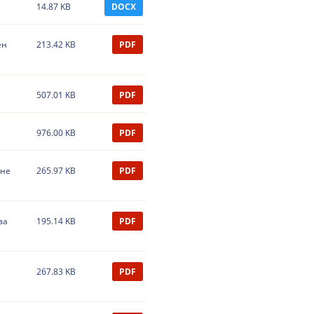
14.87 KB
DOCX
ен
213.42 KB
PDF
507.01 KB
PDF
976.00 KB
PDF
ане
265.97 KB
PDF
за
195.14 KB
PDF
267.83 KB
PDF