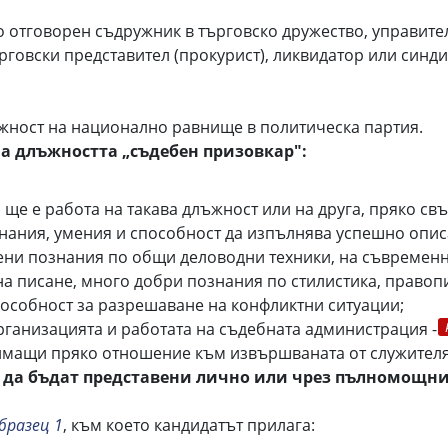
 отговорен съдружник в търговско дружество, управите
говски представител (прокурист), ликвидатор или синди
жност на национално равнище в политическа партия.
а длъжността „съдебен призовкар":
о ще е работа на такава длъжност или на друга, пряко св
нания, умения и способност да изпълнява успешно опи
ни познания по общи деловодни техники, на съвременн
а писане, много добри познания по стилистика, правопи
пособност за разрешаване на конфликтни ситуации;
рганизацията и работата на съдебната администрация -
имащи пряко отношение към извършваната от служителя
 да бъдат представени лично или чрез пълномощни
бразец 1
, към което кандидатът прилага: