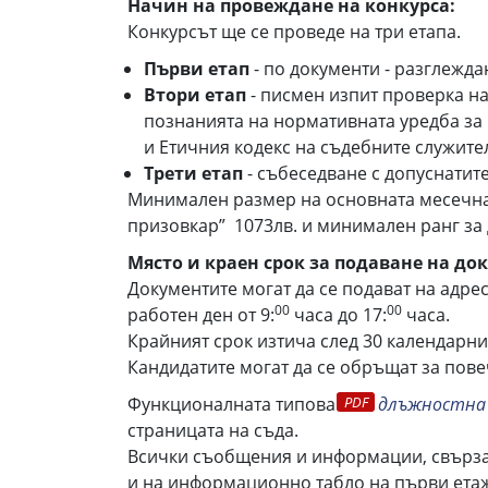
Начин на провеждане на конкурса:
Конкурсът ще се проведе на три етапа.
Първи етап
- по документи - разглежда
Втори етап
- писмен изпит проверка на
познанията на нормативната уредба за
и Етичния кодекс на съдебните служите
Трети етап
- събеседване с допуснатите
Минимален размер на основната месечна 
призовкар” 1073лв. и минимален ранг за д
Място и краен срок за подаване на до
Документите могат да се подават на адрес:
00
00
работен ден от 9:
часа до 17:
часа.
Крайният срок изтича след 30 календарни 
Кандидатите могат да се обръщат за пове
Функционалната типова
длъжностна
страницата на съда.
Всички съобщения и информации, свързан
и на информационно табло на първи етаж 