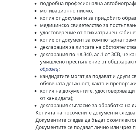
подробна професионална автобиограф
мотивационно писмо;
копия от документи за придобито образо
медицинско свидетелство за постъпване
удостоверение от психиатричен кабинет
копие от документ за компютърна грамот
декларация за липсата на обстоятелствата 
декларация по чл.340, ал.1 от ЗСВ, че 
умишлено престъпление от общ характе
образец
;
кандидатите могат да подават и други с
обявената длъжност, както и препорък
копия на документите, удостоверяващи 
от кандидата);
декларация съгласие за обработка на л
Копията на посочените документи следва
Документите следва да бъдат окомплекто
Документите се подават лично или чрез