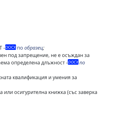
Т -
по
образец
;
авен под запрещение, не е осъждан за
аема определена длъжност -
по
яхната квалификация и умения за
а или осигурителна книжка (със заверка