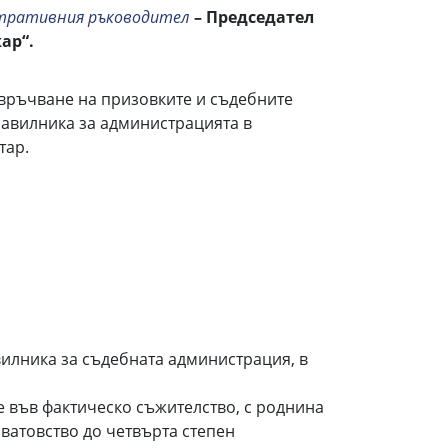
истративния ръководител
– Председател
ар“.
връчване на призовките и съдебните
равилника за администрацията в
тар.
вилника за съдебната администрация, в
 е във фактическо съжителство, с роднина
ватовство до четвърта степен