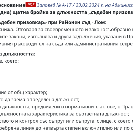
 основание
Заповед № А-17 / 29.02.2024 г. на Админ
(една) щатна бройка за длъжността „съдебен призовк
ъдебен призовкар» при Районен съд - Лом:
книжа. Отговаря за своевременното и законосъобразно 
ите закони, изпълнява и други задължения, указани в П
вния ръководител на съда или административния секре
а длъжността:
, което:
ие от общ характер;
то да заема определена длъжност;
а длъжността, предвидени в нормативните актове, в Пра
в длъжностната характеристика за съответната длъжност;
твото и контрол със съпруг или съпруга, с лице, с което
ребрена линия до четвърта степен включително или по с