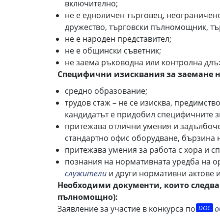
включително;
не е едноличен търговец, неограничено
дружество, търговски пълномощник, тър
не е народен представител;
не е общински съветник;
не заема ръководна или контролна длъ
Специфични изисквания за заемане н
средно образование;
трудов стаж – не се изисква, предимств
кандидатът е придобил специфичните з
притежава отлични умения и задълбоче
стандартно офис оборудване, бързина н
притежава умения за работа с хора и с
познания на нормативната уредба на о
служители
и други нормативни актове 
Необходими документи, които следва
пълномощно):
Заявление за участие в конкурса по
о