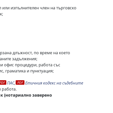
л или изпълнителен член на търговско
к;
ързана длъжност, по време на което
саните задължения;
и офис процедури, работа със
с, граматика и пунктуация;
ПАС
,
Етичния кодекс на съдебните
 работа.
к (нотариално заверено