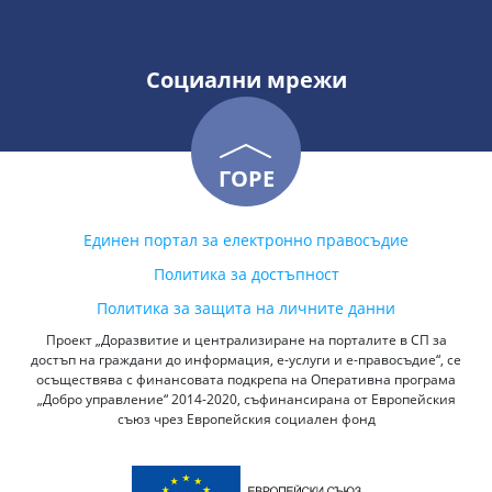
Социални мрежи
ГОРЕ
Единен портал за електронно правосъдие
Политика за достъпност
Политика за защита на личните данни
Проект „Доразвитие и централизиране на порталите в СП за
достъп на граждани до информация, е-услуги и е-правосъдие“, се
осъществява с финансовата подкрепа на Оперативна програма
„Добро управление“ 2014-2020, съфинансирана от Европейския
съюз чрез Европейския социален фонд