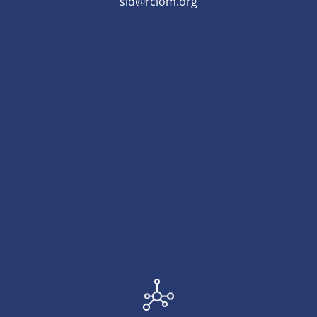
sid@rclom.org