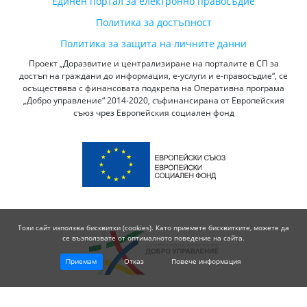
Единен портал за електронно правосъдие
Политика за достъпност
Политика за защита на личните данни
Проект „Доразвитие и централизиране на порталите в СП за
достъп на граждани до информация, е-услуги и е-правосъдие“, се
осъществява с финансовата подкрепа на Оперативна програма
„Добро управление“ 2014-2020, съфинансирана от Европейския
съюз чрез Европейския социален фонд
Този сайт използва бисквитки (cookies). Като приемете бисквитките, можете да
се възползвате от оптималното поведение на сайта.
Приемам
Отказ
Повече информация
© 2026 Висш Съдебен Съвет - Република България