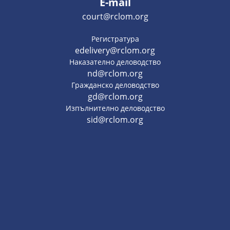
E-mail
court@rclom.org
Регистратура
edelivery@rclom.org
Наказателно деловодство
nd@rclom.org
Гражданско деловодство
gd@rclom.org
Изпълнително деловодство
sid@rclom.org